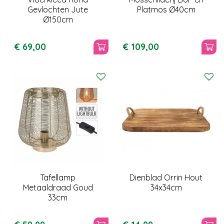
Gevlochten Jute
Platmos Ø40cm
Ø150cm
€
69
,
00
€
109
,
00
Tafellamp
Dienblad Orrin Hout
Metaaldraad Goud
34x34cm
33cm