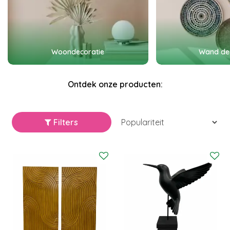
Woondecoratie
Wand de
Ontdek onze producten:
Filters