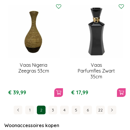
Vaas Nigeria
Vaas
Zeegras 53cm
Parfumfles Zwart
35cm
€
39
,
99
€
17
,
99
1
2
3
4
5
6
22
Woonaccessoires kopen