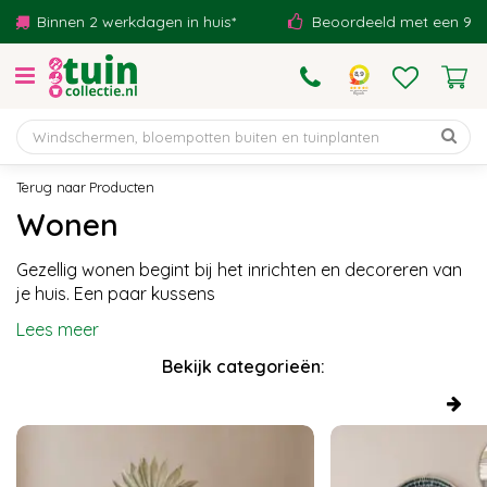
G
2 werkdagen in huis*
Beoordeeld met een 9,1!
Ei
a
n
a
a
r
c
o
Producten
n
Wonen
t
e
Gezellig wonen begint bij het inrichten en decoreren van
n
je huis. Een paar kussens
t
Lees meer
Bekijk categorieën: