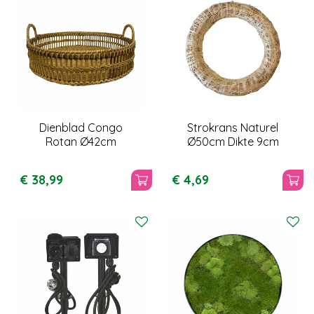
Dienblad Congo
Strokrans Naturel
Rotan Ø42cm
Ø50cm Dikte 9cm
€
38
,
99
€
4
,
69