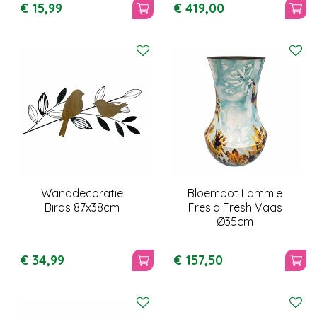
€
15
,
99
€
419
,
00
Wanddecoratie
Bloempot Lammie
Birds 87x38cm
Fresia Fresh Vaas
Ø35cm
€
34
,
99
€
157
,
50