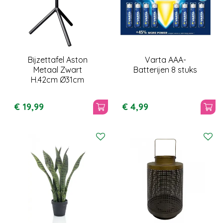
Bijzettafel Aston
Varta AAA-
Metaal Zwart
Batterijen 8 stuks
H.42cm Ø31cm
€
19
,
99
€
4
,
99