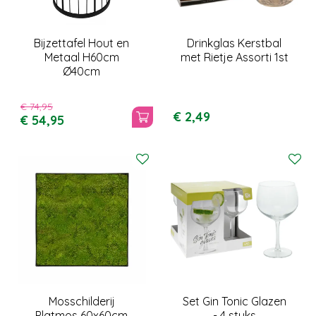
Bijzettafel Hout en
Drinkglas Kerstbal
Metaal H60cm
met Rietje Assorti 1st
Ø40cm
€
74
,
95
€
2
,
49
€
54
,
95
Mosschilderij
Set Gin Tonic Glazen
Platmos 60x60cm
- 4 stuks