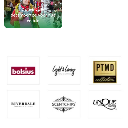
7 sfeervolle
decembertips voor huis
en tuin