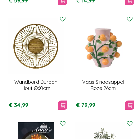
€
59
,
99
€
14
,
99
Wandbord Durban
Vaas Sinaasappel
Hout Ø60cm
Roze 26cm
€
34
,
99
€
79
,
99