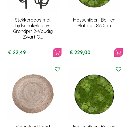
Stekkerdoos met
Mosschilderij Bol- en
Tijdschakelaar en
Platmos Ø60cm
Grondpin 2-Voudig
Zwart O…
€
22
,
49
€
229
,
00
Vloerkleed Rond
Mosschilderij Bol- en