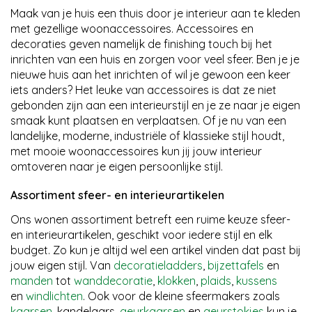
Maak van je huis een thuis door je interieur aan te kleden
met gezellige woonaccessoires. Accessoires en
decoraties geven namelijk de finishing touch bij het
inrichten van een huis en zorgen voor veel sfeer. Ben je je
nieuwe huis aan het inrichten of wil je gewoon een keer
iets anders? Het leuke van accessoires is dat ze niet
gebonden zijn aan een interieurstijl en je ze naar je eigen
smaak kunt plaatsen en verplaatsen. Of je nu van een
landelijke, moderne, industriële of klassieke stijl houdt,
met mooie woonaccessoires kun jij jouw interieur
omtoveren naar je eigen persoonlijke stijl.
Assortiment sfeer- en interieurartikelen
Ons wonen assortiment betreft een ruime keuze sfeer-
en interieurartikelen, geschikt voor iedere stijl en elk
budget. Zo kun je altijd wel een artikel vinden dat past bij
jouw eigen stijl. Van
decoratieladders
,
bijzettafels
en
manden
tot
wanddecoratie
,
klokken
,
plaids
,
kussens
en
windlichten
. Ook voor de kleine sfeermakers zoals
kaarsen
, kandelaars,
geurkaarsen
en
geurstokjes
kun je